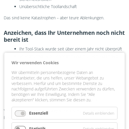
Unübersichtliche Toollandschaft
Das sind keine Katastrophen – aber teure Ablenkungen.
Anzeichen, dass Ihr Unternehmen noch nicht
bereit ist
Ihr Tool-Stack wurde seit über einem Jahr nicht überprüft
Mitarbeitende arbeiten regelmäßig mit Excel außerhalb
Wir verwenden Cookies
Ihrer Systeme
Mehrere Tools erfüllen ähnliche Aufgaben
Wir übermitteln personenbezogene Daten an
Zugriffsrechte sind nicht aktuell überprüft
Drittanbieter, die uns helfen, unser Webangebot zu
verbessern. Hierfür und um bestimmte Dienste zu
Sie wissen nicht genau, welche Funktionen genutzt
nachfolgend aufgeführten Zwecken verwenden zu dürfen,
werden
benötigen wir Ihre Einwilligung. Indem Sie "Alle
Workarounds sind zum Standard geworden
akzeptieren" klicken, stimmen Sie diesen zu.
Wenn Ihre Systeme nicht abgestimmt sind, beschleunigt KI
Essenziell
Details einblenden
bestehende Probleme.
Statistik
Details einblenden