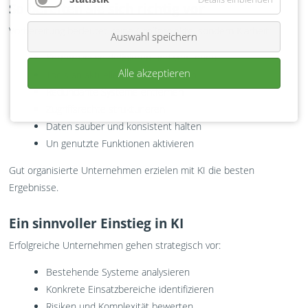
So bereiten Sie sich richtig vor
Vorbereitung bedeutet keine Großprojekte, sondern Klarheit:
Auswahl speichern
Kernprozesse definieren und verstehen
Alle akzeptieren
Tools an aktuelle Abläufe anpassen
Redundante Systeme entfernen
Zugriffsrechte strukturieren
Daten sauber und konsistent halten
Un genutzte Funktionen aktivieren
Gut organisierte Unternehmen erzielen mit KI die besten
Ergebnisse.
Ein sinnvoller Einstieg in KI
Erfolgreiche Unternehmen gehen strategisch vor:
Bestehende Systeme analysieren
Konkrete Einsatzbereiche identifizieren
Risiken und Komplexität bewerten