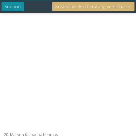
Support
Kostenlose Erstberatung vereinbaren
Suche
NXT Fachartikel, Tipps und Informationen
rund um effektive IT und Sicherheit für
Unternehmen.
20. Mai.
von Katharina Kehraus