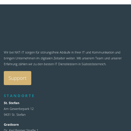
Wir bei NXT-IT sorgen für störungsfreie Abläufe in Ihrer IT und Kommunikation und
bringen Unternehmen im digitalen Zeitalter weiter. Mit unserem Team und unserer
Erfahrung zählen wir zu den besten IT Dienstleistern in Südostösterreich.
Support
STANDORTE
St. Stefan
Am Gewerbepark 12
9431 St. Stefan
Gratkorn
Dr. Karl Renner Straße 1