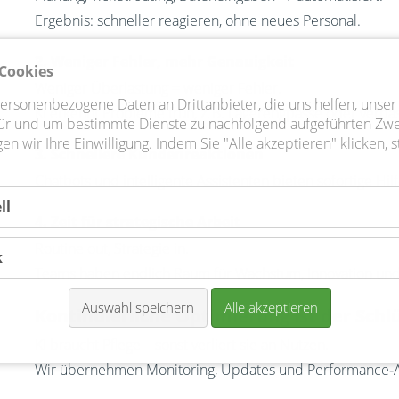
Ergebnis: schneller reagieren, ohne neues Personal.
2. Weniger Fehler, mehr Genauigkeit
Cookies
Weniger Überlastung = weniger Fehler.
personenbezogene Daten an Drittanbieter, die uns helfen, uns
KI erkennt Probleme früh, z. B. Lagerengpässe oder verpa
für und um bestimmte Dienste zu nachfolgend aufgeführten Z
gen wir Ihre Einwilligung. Indem Sie "Alle akzeptieren" klicken,
3. Schnellere Kundenreaktionen
Chatbots und intelligente Assistenten bieten sofortige Hi
ll
4. Zeit für strategische Arbeit
Routine out, Strategie in.
k
Teams haben endlich Raum für Wachstum, Innovation un
Auswahl speichern
Alle akzeptieren
Kontinuierliche Optimierung ist der Schl
KI braucht Pflege – sonst verliert sie an Nutzen.
Wir übernehmen Monitoring, Updates und Performance‑A