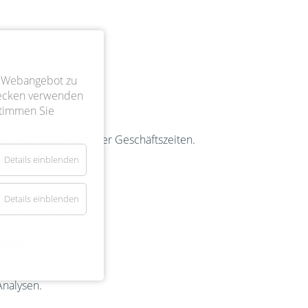
er Webangebot zu
sste Deadlines.
wecken verwenden
 stimmen Sie
lfe – auch außerhalb der Geschäftszeiten.
Details einblenden
Details einblenden
d Kundenbindung.
üssel
nalysen.