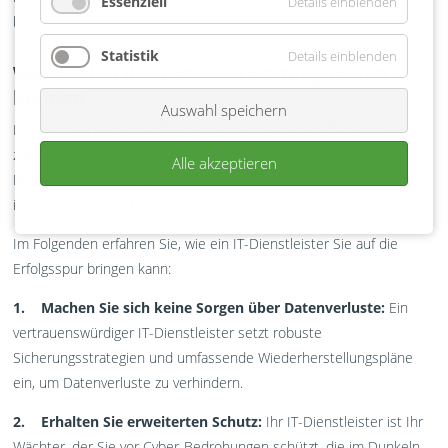
Essenziell
Details einblenden
beitragen.
Statistik
Details einblenden
Wie wir bei der Datenverwaltung helfen
können
Auswahl speichern
Die gute Nachricht ist, dass Sie mit vertrauenswürdigen Beratern
zusammenarbeiten können, die über das Fachwissen und die
Alle akzeptieren
Ressourcen verfügen, um Ihre versteckten Datenverbindlichkeiten
in umsatzsteigernde Vermögenswerte zu verwandeln.
Im Folgenden erfahren Sie, wie ein IT-Dienstleister Sie auf die
Erfolgsspur bringen kann:
1. Machen Sie sich keine Sorgen über Datenverluste:
Ein
vertrauenswürdiger IT-Dienstleister setzt robuste
Sicherungsstrategien und umfassende Wiederherstellungspläne
ein, um Datenverluste zu verhindern.
2. Erhalten Sie erweiterten Schutz:
Ihr IT-Dienstleister ist Ihr
Wächter, der Sie vor Cyber-Bedrohungen schützt, die im Dunkeln