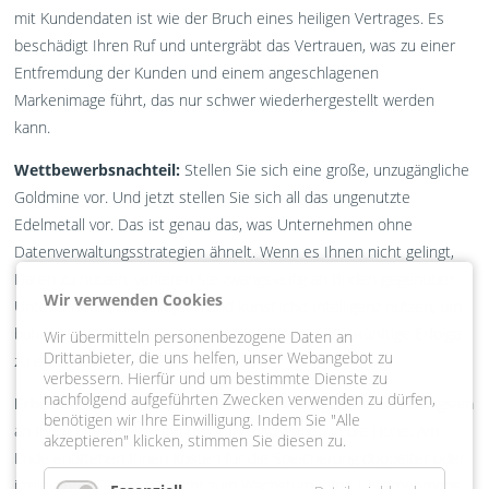
mit Kundendaten ist wie der Bruch eines heiligen Vertrages. Es
beschädigt Ihren Ruf und untergräbt das Vertrauen, was zu einer
Entfremdung der Kunden und einem angeschlagenen
Markenimage führt, das nur schwer wiederhergestellt werden
kann.
Wettbewerbsnachteil:
Stellen Sie sich eine große, unzugängliche
Goldmine vor. Und jetzt stellen Sie sich all das ungenutzte
Edelmetall vor. Das ist genau das, was Unternehmen ohne
Datenverwaltungsstrategien ähnelt. Wenn es Ihnen nicht gelingt,
Daten zu nutzen, verlieren Sie zwangsläufig an Boden gegenüber
Wir verwenden Cookies
Unternehmen, die Analysen und künstliche Intelligenz nutzen, um
bahnbrechende Erkenntnisse zu gewinnen und zukünftige Erfolge
Wir übermitteln personenbezogene Daten an
Drittanbieter, die uns helfen, unser Webangebot zu
zu erzielen.
verbessern. Hierfür und um bestimmte Dienste zu
nachfolgend aufgeführten Zwecken verwenden zu dürfen,
Erhöhte Kosten:
Ein schlechtes Datenmanagement zehrt langsam
benötigen wir Ihre Einwilligung. Indem Sie "Alle
an Ihren Einnahmen und treibt Ihre Ausgaben in die Höhe. Am
akzeptieren" klicken, stimmen Sie diesen zu.
Ende entstehen Ihnen Kosten für die Speicherung doppelter oder
irrelevanter Daten, die nicht zum Wachstum Ihres Unternehmens