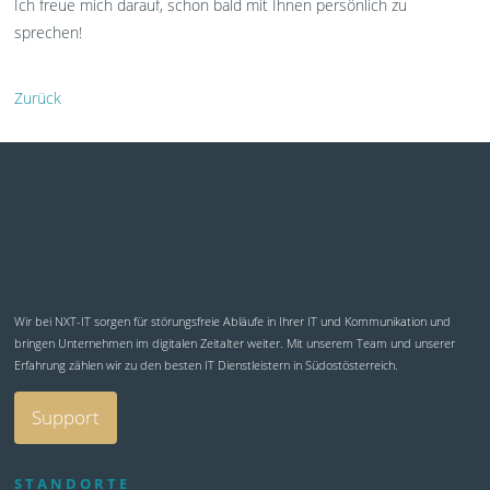
Ich freue mich darauf, schon bald mit Ihnen persönlich zu
sprechen!
Zurück
Wir bei NXT-IT sorgen für störungsfreie Abläufe in Ihrer IT und Kommunikation und
bringen Unternehmen im digitalen Zeitalter weiter. Mit unserem Team und unserer
Erfahrung zählen wir zu den besten IT Dienstleistern in Südostösterreich.
Support
STANDORTE