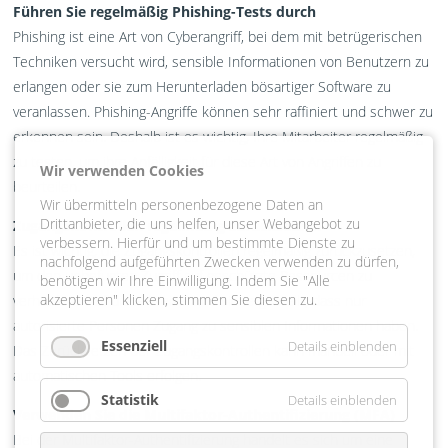
Führen Sie regelmäßig Phishing-Tests durch
Phishing ist eine Art von Cyberangriff, bei dem mit betrügerischen
Techniken versucht wird, sensible Informationen von Benutzern zu
erlangen oder sie zum Herunterladen bösartiger Software zu
veranlassen. Phishing-Angriffe können sehr raffiniert und schwer zu
erkennen sein. Deshalb ist es wichtig, Ihre Mitarbeiter regelmäßig
zu testen, um ihre Anfälligkeit für diese Art von Angriffen zu
Wir verwenden Cookies
beurteilen.
Wir übermitteln personenbezogene Daten an
Drittanbieter, die uns helfen, unser Webangebot zu
Zugangskontrollen regelmäßig zurücksetzen
verbessern. Hierfür und um bestimmte Dienste zu
Es ist wichtig, die Zugangskontrollen regelmäßig zurückzusetzen,
nachfolgend aufgeführten Zwecken verwenden zu dürfen,
um den unbefugten Zugriff auf geschützte Ressourcen zu
benötigen wir Ihre Einwilligung. Indem Sie "Alle
akzeptieren" klicken, stimmen Sie diesen zu.
verhindern. Auf diese Weise wird sichergestellt, dass nur
autorisierte Personen Zugang zu sensiblen Informationen haben.
Essenziell
Details einblenden
Das Zurücksetzen der Zugangskontrollen kann manuell oder mit
automatischen Tools erfolgen.
Statistik
Details einblenden
Verwenden Sie die Multifaktor-Authentifizierung (MFA)
Bei der Multifaktor-Authentifizierung handelt es sich um eine