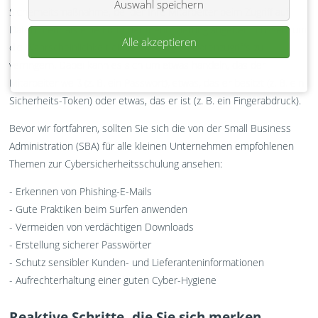
Auswahl speichern
Sicherheitsmaßnahme, bei der Ihre Mitarbeiter beim Zugriff auf
Daten mehr als eine Form der Identifizierung angeben müssen, um
Alle akzeptieren
die Wahrscheinlichkeit eines unbefugten Datenzugriffs zu
verringern. Dabei kann es sich um etwas handeln, das der
Mitarbeiter weiß (z. B. ein Passwort), etwas, das er besitzt (z. B. ein
Sicherheits-Token) oder etwas, das er ist (z. B. ein Fingerabdruck).
Bevor wir fortfahren, sollten Sie sich die von der Small Business
Administration (SBA) für alle kleinen Unternehmen empfohlenen
Themen zur Cybersicherheitsschulung ansehen:
- Erkennen von Phishing-E-Mails
- Gute Praktiken beim Surfen anwenden
- Vermeiden von verdächtigen Downloads
- Erstellung sicherer Passwörter
- Schutz sensibler Kunden- und Lieferanteninformationen
- Aufrechterhaltung einer guten Cyber-Hygiene
Reaktive Schritte, die Sie sich merken