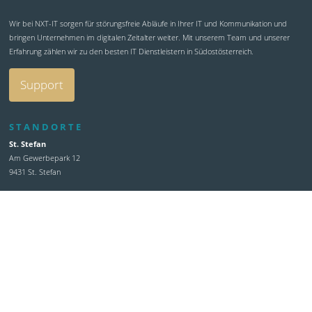
Wir bei NXT-IT sorgen für störungsfreie Abläufe in Ihrer IT und Kommunikation und
bringen Unternehmen im digitalen Zeitalter weiter. Mit unserem Team und unserer
Erfahrung zählen wir zu den besten IT Dienstleistern in Südostösterreich.
Support
STANDORTE
St. Stefan
Am Gewerbepark 12
9431 St. Stefan
Gratkorn
Dr. Karl Renner Straße 1
8101 Gratkorn
+43 4352 355 71
office@nxt-it.at